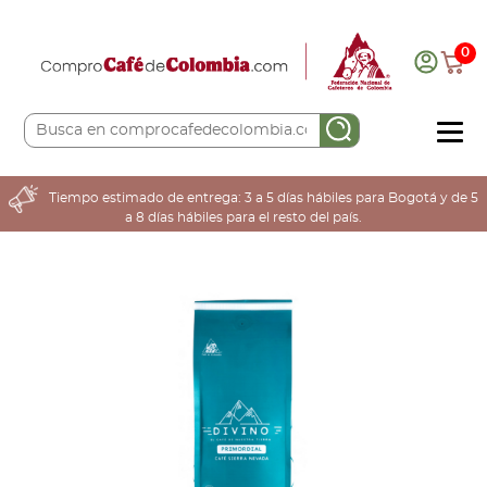
0
COMPRA AQUÍ
Tiempo estimado de entrega: 3 a 5 días hábiles para Bogotá y de 5
a 8 días hábiles para el resto del país.
COLOMBIA CAFETERA
ACERCA DE
Sabores
Tostiones
Preparación
Molienda
Atributos