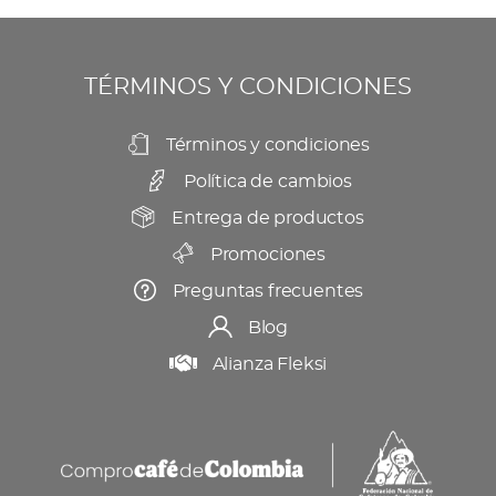
se
producto
pueden
elegir
TÉRMINOS Y CONDICIONES
en
la
Términos y condiciones
página
Política de cambios
de
producto
Entrega de productos
Promociones
Preguntas frecuentes
Blog
Alianza Fleksi