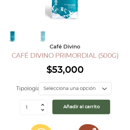
COLECCIÓN CAFETERA
BLOG
INGRESAR
Café Divino
Inicia Sesión
CAFÉ DIVINO PRIMORDIAL (500G)
Regístrate
$
53,000
Mi cuenta
Cerrar Sesión
Tipología
Café
Añadir al carrito
Divino
Primordial
(500G)