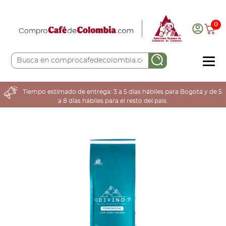
0
COMPRA AQUÍ
Tiempo estimado de entrega: 3 a 5 días hábiles para Bogotá y de 5
a 8 días hábiles para el resto del país.
COLOMBIA CAFETERA
ACERCA DE
Sabores
Tostiones
Preparación
Molienda
Atributos