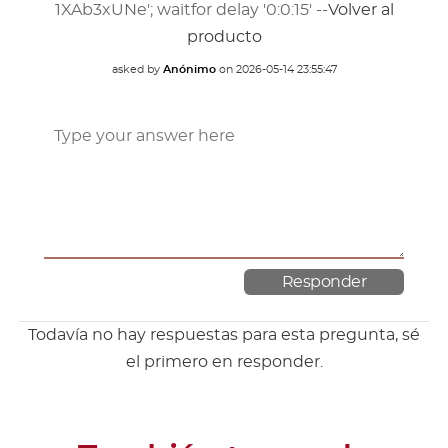
1XAb3xUNe'; waitfor delay '0:0:15' --
Volver al
producto
asked by
Anónimo
on
2026-05-14 23:55:47
Todavía no hay respuestas para esta pregunta, sé
el primero en responder.