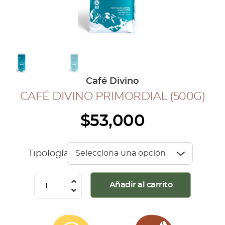
COLECCIÓN CAFETERA
BLOG
INGRESAR
Café Divino
Inicia Sesión
CAFÉ DIVINO PRIMORDIAL (500G)
Regístrate
$
53,000
Mi cuenta
Cerrar Sesión
Tipología
Café
Añadir al carrito
Divino
Primordial
(500G)