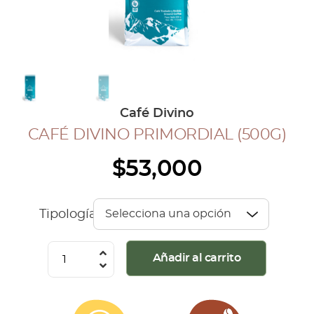
COLECCIÓN CAFETERA
BLOG
INGRESAR
Café Divino
Inicia Sesión
CAFÉ DIVINO PRIMORDIAL (500G)
Regístrate
$
53,000
Mi cuenta
Cerrar Sesión
Tipología
Café
Añadir al carrito
Divino
Primordial
(500G)