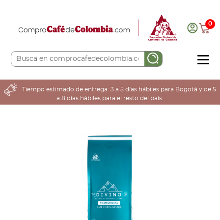
0
COMPRA AQUÍ
Tiempo estimado de entrega: 3 a 5 días hábiles para Bogotá y de 5
a 8 días hábiles para el resto del país.
COLOMBIA CAFETERA
ACERCA DE
Sabores
Tostiones
Preparación
Molienda
Atributos