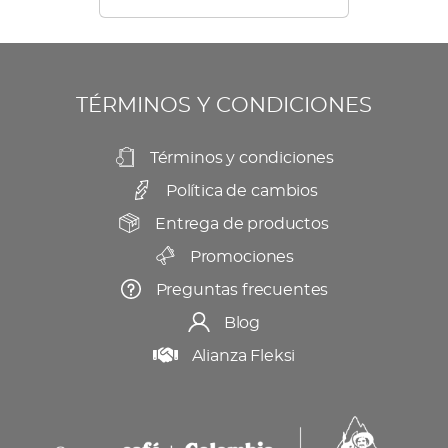
opciones
de
se
producto
pueden
elegir
TÉRMINOS Y CONDICIONES
en
la
Términos y condiciones
página
Política de cambios
de
producto
Entrega de productos
Promociones
Preguntas frecuentes
Blog
Alianza Fleksi