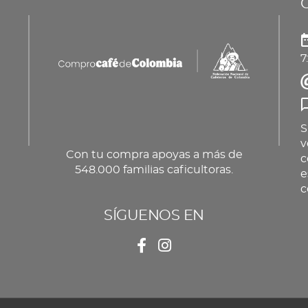
pueden
producto
elegir
en
7
la
página
de
producto
S
v
Con tu compra apoyas a más de
c
548.000 familias caficultoras.
e
c
SÍGUENOS EN