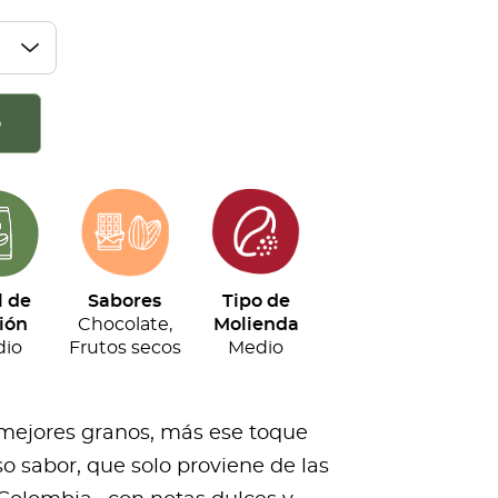
o
l de
Sabores
Tipo de
ión
Chocolate,
Molienda
io
Frutos secos
Medio
 mejores granos, más ese toque
o sabor, que solo proviene de las