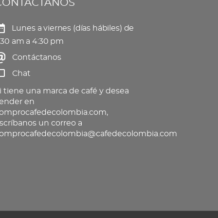
CONTÁCTANOS
Lunes a viernes (días hábiles) de
:30 am a 4:30 pm
Contáctanos
Chat
i tiene una marca de café y desea
ender en
omprocafedecolombia.com,
scríbanos un correo a
omprocafedecolombia@cafedecolombia.com