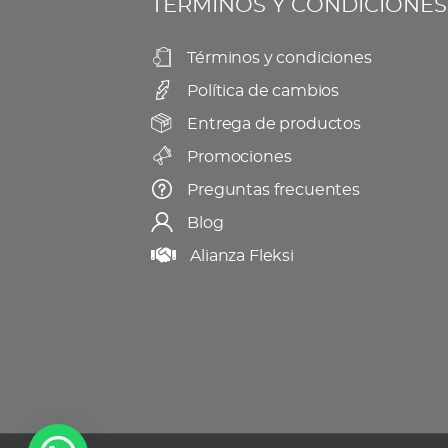
TÉRMINOS Y CONDICIONES
pueden
producto
elegir
Términos y condiciones
en
Política de cambios
la
página
Entrega de productos
de
Promociones
producto
Preguntas frecuentes
Blog
Alianza Fleksi