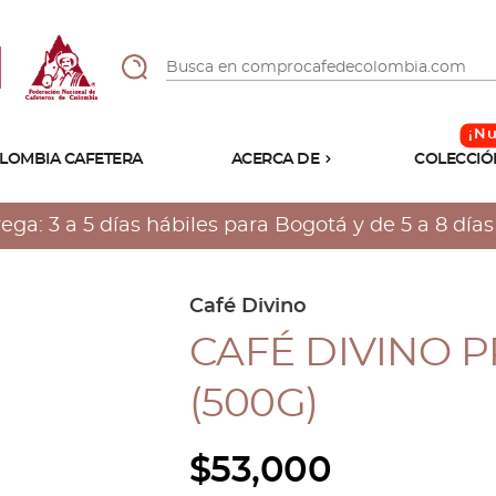
LOMBIA CAFETERA
ACERCA DE
COLECCIÓ
Sabores
Tostiones
a: 3 a 5 días hábiles para Bogotá y de 5 a 8 días h
Preparación
Molienda
Atributos
Café Divino
CAFÉ DIVINO 
(500G)
$
53,000