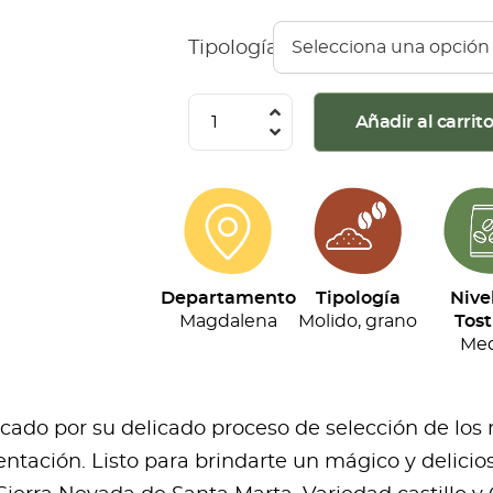
Tipología
Café
Añadir al carrit
Divino
Primordial
(500G)
cantidad
Departamento
Tipología
Nive
Magdalena
Molido, grano
Tost
Med
acado por su delicado proceso de selección de los
ntación. Listo para brindarte un mágico y delicios