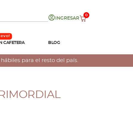
0
INGRESAR
N CAFETERA
BLOG
ábiles para el resto del país.
PRIMORDIAL