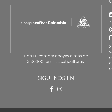
pueden
producto
elegir
en
7
la
página
de
producto
S
v
Con tu compra apoyas a más de
c
548.000 familias caficultoras.
e
c
SÍGUENOS EN