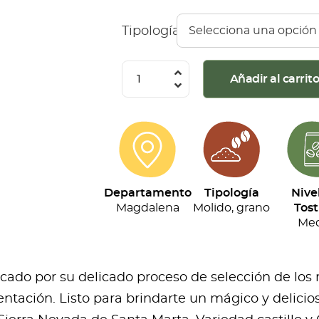
Tipología
Café
Añadir al carrit
Divino
Primordial
(500G)
cantidad
Departamento
Tipología
Nive
Magdalena
Molido, grano
Tost
Med
acado por su delicado proceso de selección de los
ntación. Listo para brindarte un mágico y delicios