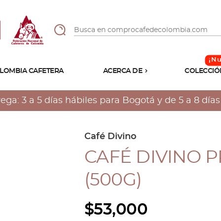
LOMBIA CAFETERA
ACERCA DE
COLECCIÓ
Sabores
Tostiones
a: 3 a 5 días hábiles para Bogotá y de 5 a 8 días h
Preparación
Molienda
Atributos
Café Divino
CAFÉ DIVINO 
(500G)
$
53,000