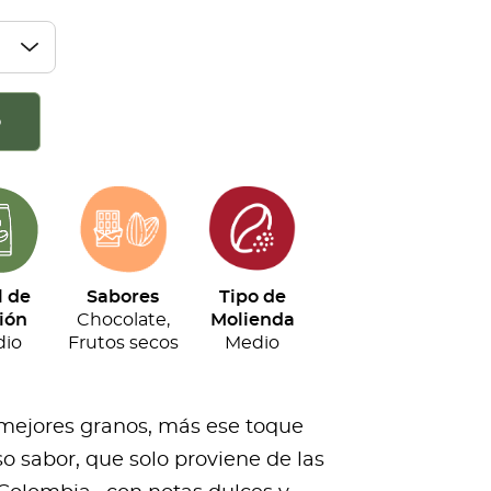
o
l de
Sabores
Tipo de
ión
Chocolate,
Molienda
io
Frutos secos
Medio
 mejores granos, más ese toque
o sabor, que solo proviene de las