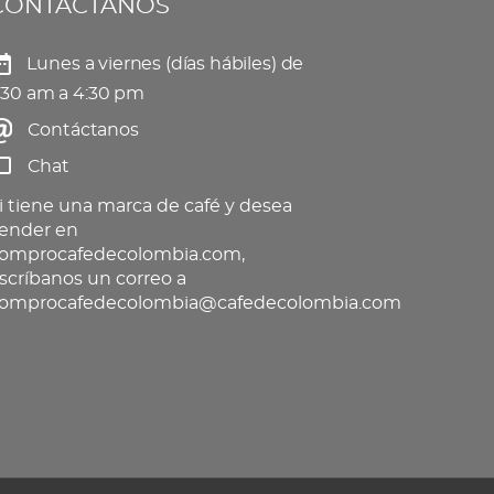
CONTÁCTANOS
Lunes a viernes (días hábiles) de
:30 am a 4:30 pm
Contáctanos
Chat
i tiene una marca de café y desea
ender en
omprocafedecolombia.com,
scríbanos un correo a
omprocafedecolombia@cafedecolombia.com