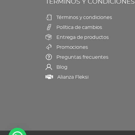
TÉRMINOS Y CONDICIONES
pueden
producto
elegir
Términos y condiciones
en
Política de cambios
la
página
Entrega de productos
de
Promociones
producto
Preguntas frecuentes
Blog
Alianza Fleksi