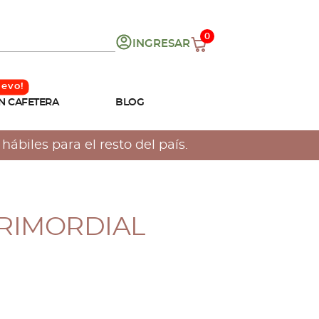
0
INGRESAR
N CAFETERA
BLOG
ábiles para el resto del país.
PRIMORDIAL