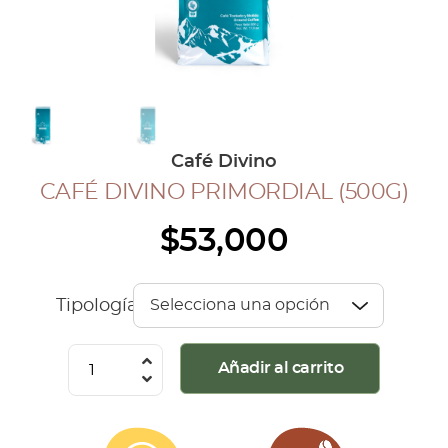
COLECCIÓN CAFETERA
BLOG
INGRESAR
Café Divino
Inicia Sesión
CAFÉ DIVINO PRIMORDIAL (500G)
Regístrate
$
53,000
Mi cuenta
Cerrar Sesión
Tipología
Café
Añadir al carrito
Divino
Primordial
(500G)