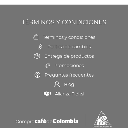
se
producto
pueden
elegir
TÉRMINOS Y CONDICIONES
en
la
Términos y condiciones
página
Política de cambios
de
producto
Entrega de productos
Promociones
Preguntas frecuentes
Blog
Alianza Fleksi