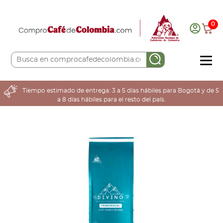
0
COMPRA AQUÍ
Tiempo estimado de entrega: 3 a 5 días hábiles para Bogotá y de 5
a 8 días hábiles para el resto del país.
COLOMBIA CAFETERA
ACERCA DE
Sabores
Tostiones
Preparación
Molienda
Atributos