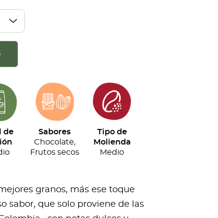
o
l de
Sabores
Tipo de
ión
Chocolate,
Molienda
io
Frutos secos
Medio
 mejores granos, más ese toque
o sabor, que solo proviene de las