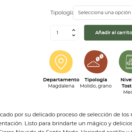
Tipología
Café
Añadir al carrit
Divino
Primordial
(500G)
cantidad
Departamento
Tipología
Nive
Magdalena
Molido, grano
Tost
Med
acado por su delicado proceso de selección de los
ntación. Listo para brindarte un mágico y delicios