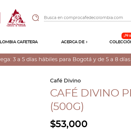
LOMBIA CAFETERA
ACERCA DE
COLECCIÓ
Sabores
Tostiones
a: 3 a 5 días hábiles para Bogotá y de 5 a 8 días h
Preparación
Molienda
Atributos
Café Divino
CAFÉ DIVINO 
(500G)
$
53,000