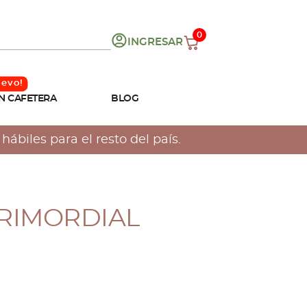
0
INGRESAR
N CAFETERA
BLOG
ábiles para el resto del país.
PRIMORDIAL