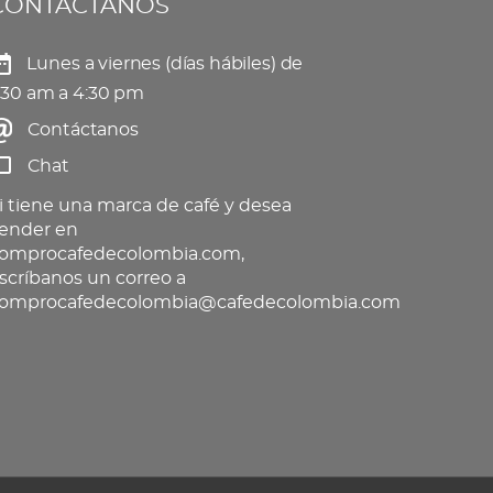
CONTÁCTANOS
eden
producto
gir
Lunes a viernes (días hábiles) de
:30 am a 4:30 pm
Contáctanos
gina
Chat
oducto
i tiene una marca de café y desea
ender en
omprocafedecolombia.com,
scríbanos un correo a
omprocafedecolombia@cafedecolombia.com