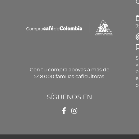
pueden
producto
pu
elegir
ele
en
en
7
la
la
página
pá
de
de
producto
pr
S
v
Con tu compra apoyas a más de
c
548.000 familias caficultoras.
e
c
SÍGUENOS EN