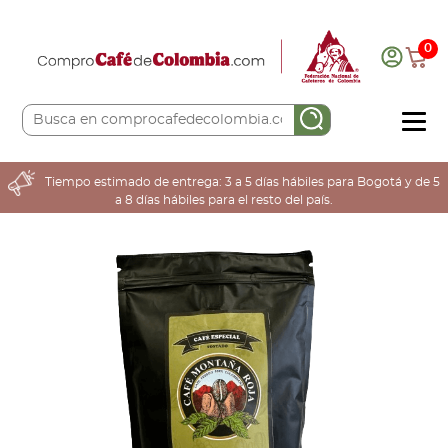
0
COMPRA AQUÍ
Tiempo estimado de entrega: 3 a 5 días hábiles para Bogotá y de 5
a 8 días hábiles para el resto del país.
COLOMBIA CAFETERA
ACERCA DE
Sabores
Tostiones
Preparación
Molienda
Atributos