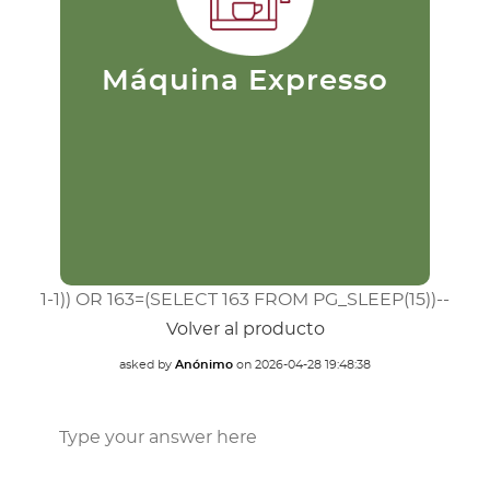
razón es ideal para los más
p
puristas. Su preparación consiste
c
en pasar agua caliente a una alta
d
presión a través del café
finamente molido. Este se filtra
Máquina Expresso
extrayendo rápidamente el
sabor.
1-1)) OR 163=(SELECT 163 FROM PG_SLEEP(15))--
Volver al producto
asked by
Anónimo
on
2026-04-28 19:48:38