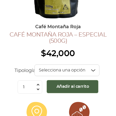
COLECCIÓN CAFETERA
BLOG
Café Montaña Roja
CAFÉ MONTAÑA ROJA – ESPECIAL
INGRESAR
(500G)
Inicia Sesión
$
42,000
Regístrate
Mi cuenta
Cerrar Sesión
Tipología
Café
Añadir al carrito
Montaña
Roja
-
Especial