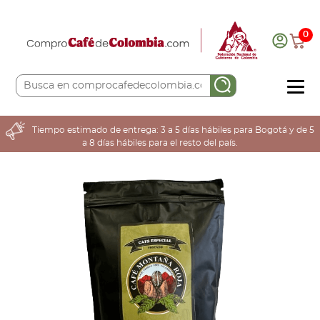
0
COMPRA AQUÍ
Tiempo estimado de entrega: 3 a 5 días hábiles para Bogotá y de 5
a 8 días hábiles para el resto del país.
COLOMBIA CAFETERA
ACERCA DE
Sabores
Tostiones
Preparación
Molienda
Atributos