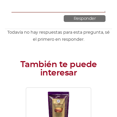
Todavía no hay respuestas para esta pregunta, sé
el primero en responder.
Este
producto
tiene
múltiples