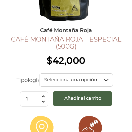
COLECCIÓN CAFETERA
BLOG
Café Montaña Roja
CAFÉ MONTAÑA ROJA – ESPECIAL
INGRESAR
(500G)
Inicia Sesión
$
42,000
Regístrate
Mi cuenta
Cerrar Sesión
Tipología
Café
Añadir al carrito
Montaña
Roja
-
Especial