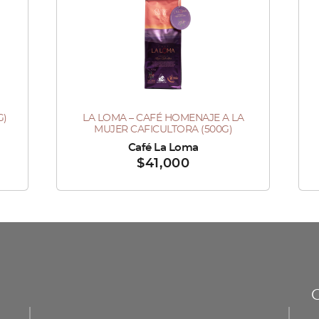
G)
LA LOMA – CAFÉ HOMENAJE A LA
MUJER CAFICULTORA (500G)
Vendido por :
Café La Loma
Ve
$
41,000