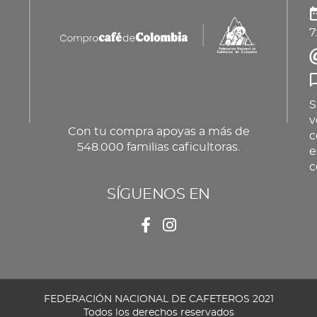
7
S
v
Con tu compra apoyas a más de
c
548.000 familias caficultoras.
e
c
SÍGUENOS EN
FEDERACIÓN NACIONAL DE CAFETEROS 2021
Todos los derechos reservados