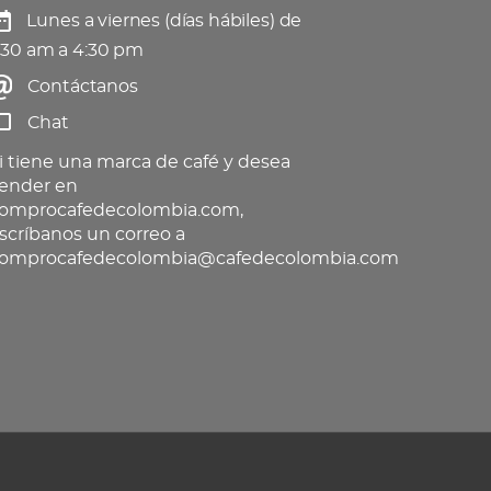
Lunes a viernes (días hábiles) de
:30 am a 4:30 pm
Contáctanos
Chat
i tiene una marca de café y desea
ender en
omprocafedecolombia.com,
scríbanos un correo a
omprocafedecolombia@cafedecolombia.com