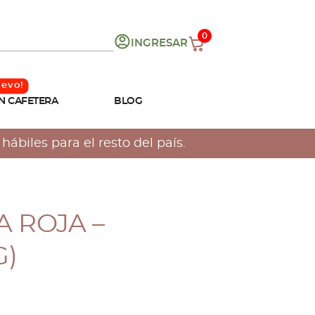
0
INGRESAR
N CAFETERA
BLOG
ábiles para el resto del país.
 ROJA –
G)