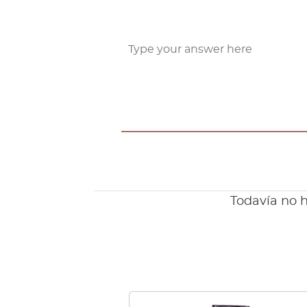
Todavía no h
Este