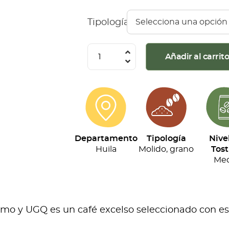
Tipología
Café
Añadir al carrit
Montaña
Roja
-
Especial
(500g)
Departamento
Tipología
Nive
cantidad
Huila
Molido, grano
Tost
Med
o y UGQ es un café excelso seleccionado con esta