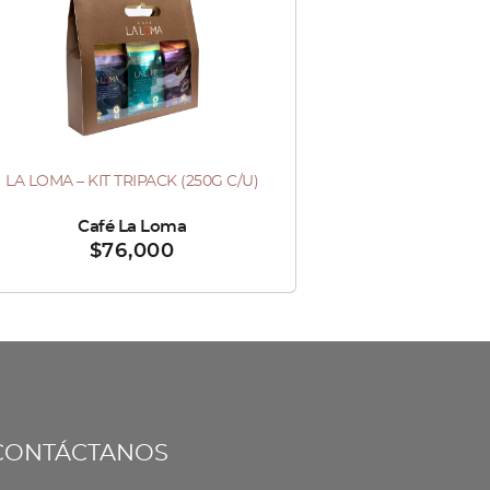
LA LOMA – KIT TRIPACK (250G C/U)
ndido por :
Café La Loma
$
76,000
CONTÁCTANOS