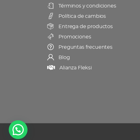
Términos y condiciones
en
Política de cambios
la
página
Entrega de productos
de
Promociones
producto
Preguntas frecuentes
Blog
Alianza Fleksi