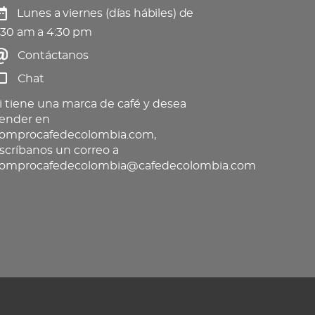
Lunes a viernes (días hábiles) de
:30 am a 4:30 pm
Contáctanos
Chat
i tiene una marca de café y desea
ender en
omprocafedecolombia.com,
scríbanos un correo a
omprocafedecolombia@cafedecolombia.com