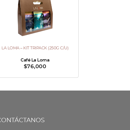
LA LOMA – KIT TRIPACK (250G C/U)
ndido por :
Café La Loma
$
76,000
CONTÁCTANOS