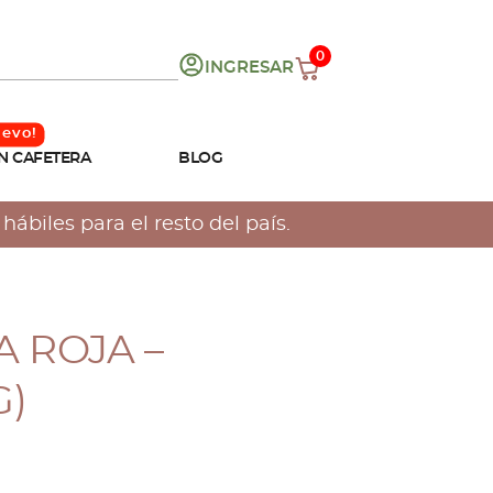
0
INGRESAR
N CAFETERA
BLOG
ábiles para el resto del país.
 ROJA –
G)