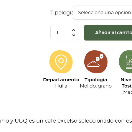
Tipología
Café
Añadir al carrit
Montaña
Roja
-
Especial
(500g)
Departamento
Tipología
Nive
cantidad
Huila
Molido, grano
Tost
Med
o y UGQ es un café excelso seleccionado con esta