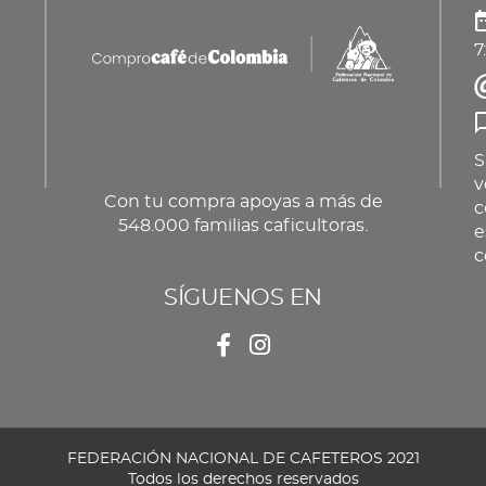
7
S
v
Con tu compra apoyas a más de
c
548.000 familias caficultoras.
e
c
SÍGUENOS EN
FEDERACIÓN NACIONAL DE CAFETEROS 2021
Todos los derechos reservados