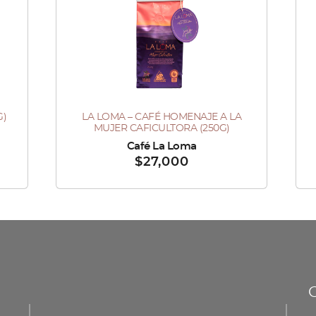
G)
LA LOMA – CAFÉ HOMENAJE A LA
MUJER CAFICULTORA (250G)
Vendido por :
Café La Loma
Ve
$
27,000