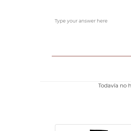
Todavía no h
Este