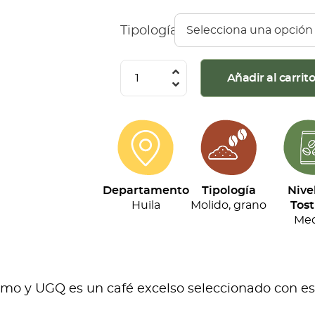
Tipología
Café
Añadir al carrit
Montaña
Roja
-
Especial
(500g)
Departamento
Tipología
Nive
cantidad
Huila
Molido, grano
Tost
Med
o y UGQ es un café excelso seleccionado con esta