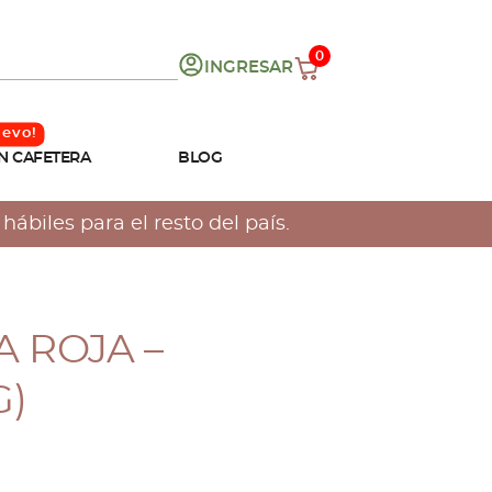
0
INGRESAR
N CAFETERA
BLOG
ábiles para el resto del país.
 ROJA –
G)