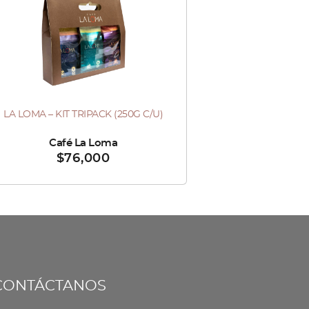
LA LOMA – KIT TRIPACK (250G C/U)
ndido por :
Café La Loma
$
76,000
CONTÁCTANOS