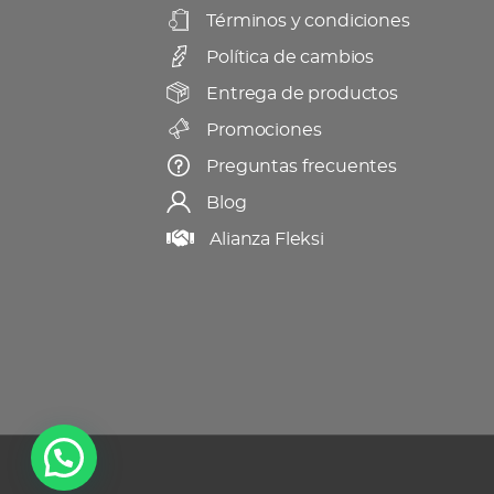
Términos y condiciones
en
Política de cambios
la
página
Entrega de productos
de
Promociones
producto
Preguntas frecuentes
Blog
Alianza Fleksi