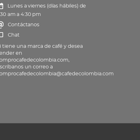
Lunes a viernes (días hábiles) de
:30 am a 4:30 pm
Contáctanos
Chat
i tiene una marca de café y desea
ender en
omprocafedecolombia.com,
scríbanos un correo a
omprocafedecolombia@cafedecolombia.com