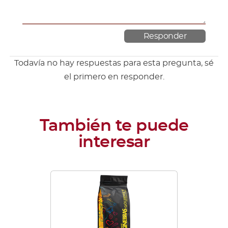
Todavía no hay respuestas para esta pregunta, sé
el primero en responder.
Este
producto
tiene
múltiples