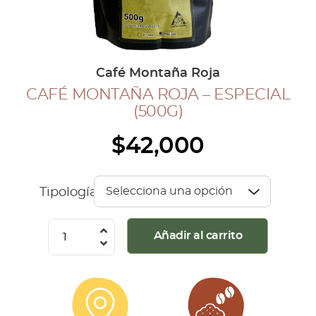
COLECCIÓN CAFETERA
BLOG
Café Montaña Roja
CAFÉ MONTAÑA ROJA – ESPECIAL
INGRESAR
(500G)
Inicia Sesión
$
42,000
Regístrate
Mi cuenta
Cerrar Sesión
Tipología
Café
Añadir al carrito
Montaña
Roja
-
Especial