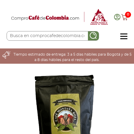
0
COMPRA AQUÍ
Tiempo estimado de entrega: 3 a 5 días hábiles para Bogotá y de 5
a 8 días hábiles para el resto del país.
COLOMBIA CAFETERA
ACERCA DE
Sabores
Tostiones
Preparación
Molienda
Atributos