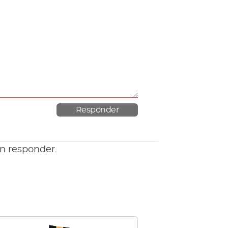
en responder.
Este