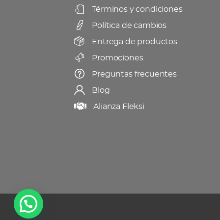
Términos y condiciones
en
Política de cambios
la
página
Entrega de productos
de
Promociones
producto
Preguntas frecuentes
Blog
Alianza Fleksi