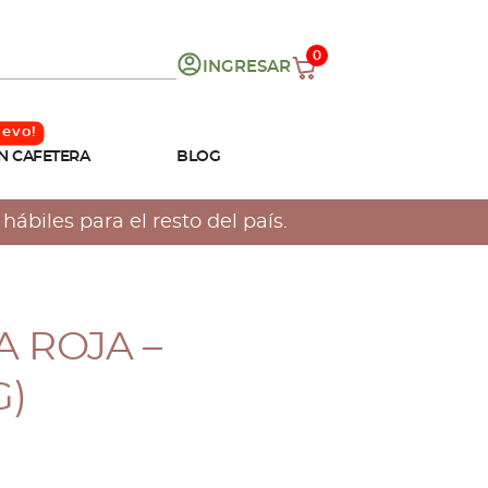
0
INGRESAR
N CAFETERA
BLOG
ábiles para el resto del país.
 ROJA –
G)