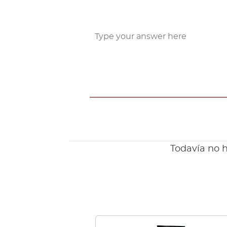
Todavía no h
Este