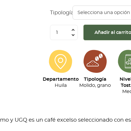
Tipología
Café
Añadir al carrit
Montaña
Roja
-
Especial
(500g)
Departamento
Tipología
Nive
cantidad
Huila
Molido, grano
Tost
Med
o y UGQ es un café excelso seleccionado con esta