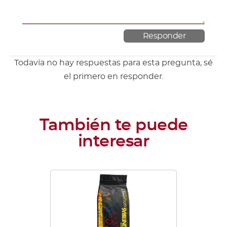
Todavía no hay respuestas para esta pregunta, sé
el primero en responder.
Este
producto
tiene
múltiples