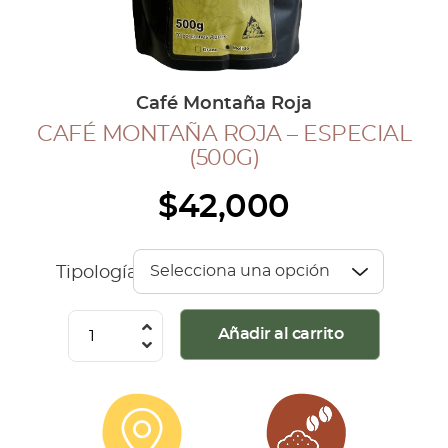
COLECCIÓN CAFETERA
BLOG
Café Montaña Roja
CAFÉ MONTAÑA ROJA – ESPECIAL
INGRESAR
(500G)
Inicia Sesión
$
42,000
Regístrate
Mi cuenta
Cerrar Sesión
Tipología
Café
Añadir al carrito
Montaña
Roja
-
Especial