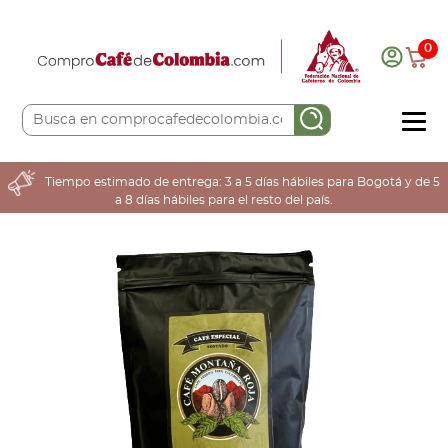
0
COMPRA AQUÍ
Tiempo estimado de entrega: 3 a 5 días hábiles para Bogotá y de 5
a 8 días hábiles para el resto del país.
COLOMBIA CAFETERA
ACERCA DE
Sabores
Tostiones
Preparación
Molienda
Atributos