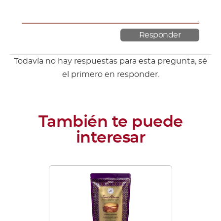
Todavía no hay respuestas para esta pregunta, sé
el primero en responder.
Este
producto
tiene
múltiples