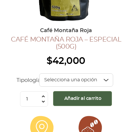
COLECCIÓN CAFETERA
BLOG
Café Montaña Roja
CAFÉ MONTAÑA ROJA – ESPECIAL
INGRESAR
(500G)
Inicia Sesión
$
42,000
Regístrate
Mi cuenta
Cerrar Sesión
Tipología
Café
Añadir al carrito
Montaña
Roja
-
Especial