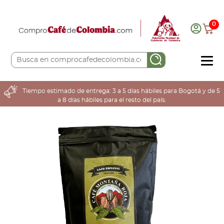
0
COMPRA AQUÍ
Tiempo estimado de entrega: 3 a 5 días hábiles para Bogotá y de 5
a 8 días hábiles para el resto del país.
COLOMBIA CAFETERA
ACERCA DE
Sabores
Tostiones
Preparación
Molienda
Atributos