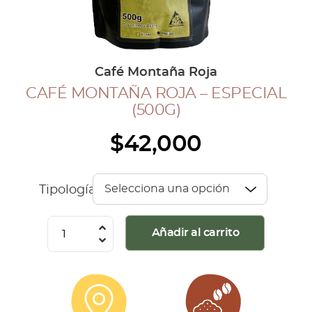
COLECCIÓN CAFETERA
BLOG
Café Montaña Roja
CAFÉ MONTAÑA ROJA – ESPECIAL
INGRESAR
(500G)
Inicia Sesión
$
42,000
Regístrate
Mi cuenta
Cerrar Sesión
Tipología
Café
Añadir al carrito
Montaña
Roja
-
Especial