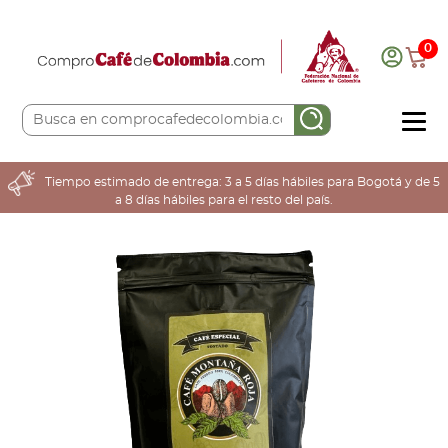
0
COMPRA AQUÍ
Tiempo estimado de entrega: 3 a 5 días hábiles para Bogotá y de 5
a 8 días hábiles para el resto del país.
COLOMBIA CAFETERA
ACERCA DE
Sabores
Tostiones
Preparación
Molienda
Atributos