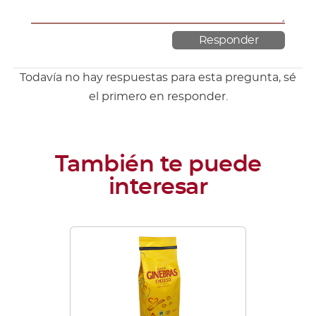
Todavía no hay respuestas para esta pregunta, sé
el primero en responder.
Este
producto
tiene
múltiples
variantes.