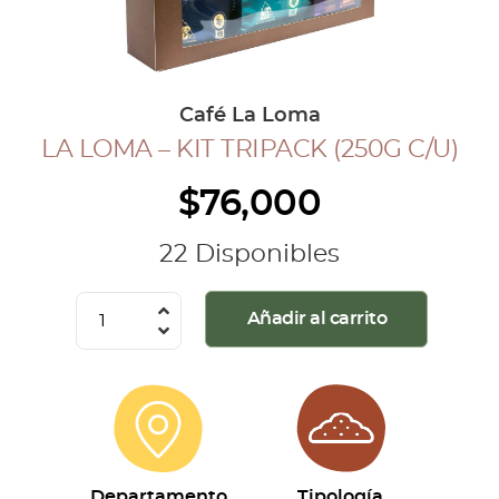
COLECCIÓN CAFETERA
BLOG
Café La Loma
LA LOMA – KIT TRIPACK (250G C/U)
INGRESAR
$
76,000
Inicia Sesión
Regístrate
22 Disponibles
Mi cuenta
Cerrar Sesión
La
Añadir al carrito
Loma
-
Kit
Tripack
(250g
c/u)
Departamento
Tipología