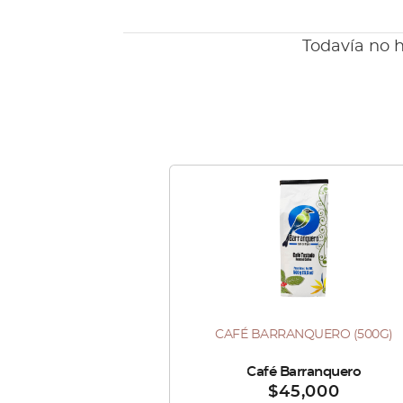
Todavía no h
Este
producto
tiene
múltiples
variantes.
Las
CAFÉ BARRANQUERO (500G)
Este
opciones
producto
se
Vendido por :
Café Barranquero
$
45,000
tiene
pueden