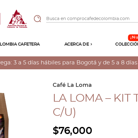
LOMBIA CAFETERA
ACERCA DE
COLECCIÓ
Sabores
Tostiones
a: 3 a 5 días hábiles para Bogotá y de 5 a 8 días h
Preparación
Molienda
Atributos
Café La Loma
LA LOMA – KIT 
C/U)
$
76,000