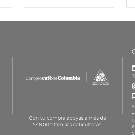
múltiples
elegir
variantes.
en
Las
la
opciones
página
se
de
pueden
producto
elegir
en
7
la
página
de
producto
S
v
Con tu compra apoyas a más de
c
548.000 familias caficultoras.
e
c