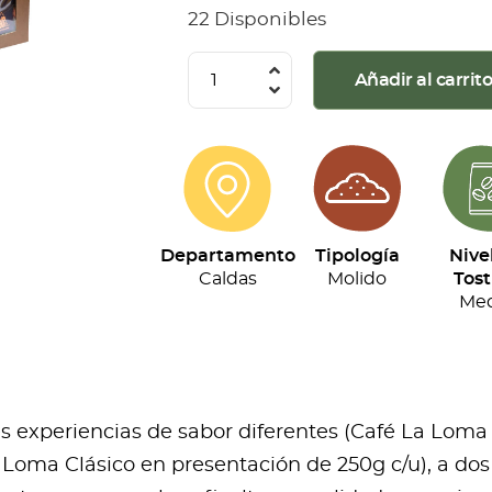
22 Disponibles
La
Añadir al carrit
Loma
-
Kit
Tripack
(250g
Departamento
Tipología
Nive
c/u)
Caldas
Molido
Tost
cantidad
Med
res experiencias de sabor diferentes (Café La Loma
Loma Clásico en presentación de 250g c/u), a dos 