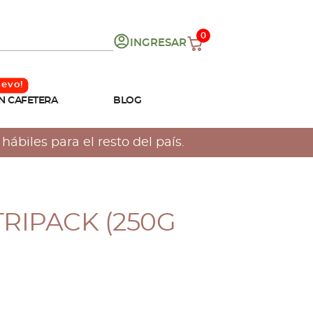
0
INGRESAR
N CAFETERA
BLOG
ábiles para el resto del país.
TRIPACK (250G