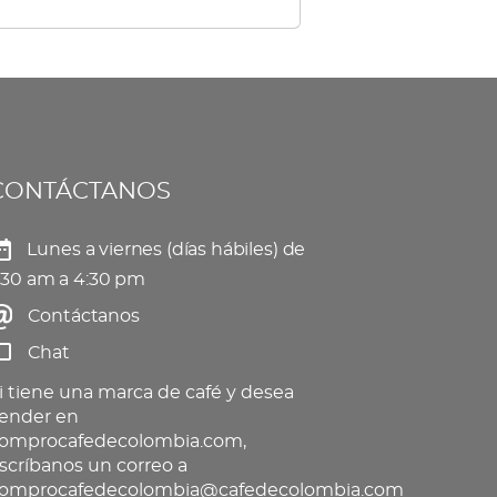
CONTÁCTANOS
Lunes a viernes (días hábiles) de
:30 am a 4:30 pm
Contáctanos
Chat
i tiene una marca de café y desea
ender en
omprocafedecolombia.com,
scríbanos un correo a
omprocafedecolombia@cafedecolombia.com