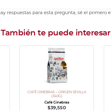
ay respuestas para esta pregunta, sé el primero 
Este
producto
tiene
múltiples
variantes.
Las
CAFÉ GINEBRAS – ORIGEN SEVILLA
Este
opciones
(340G)
producto
se
Vendido por :
Café Ginebras
Ve
$
39,550
tiene
pueden