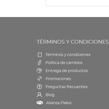
múltiples
elegir
variantes.
en
Las
la
opciones
página
se
de
TÉRMINOS Y CONDICIONES
pueden
producto
elegir
Términos y condiciones
en
Política de cambios
la
página
Entrega de productos
de
Promociones
producto
Preguntas frecuentes
Blog
Alianza Fleksi