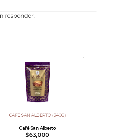
en responder.
Este
producto
tiene
múltiples
variantes.
Las
CAFÉ SAN ALBERTO (340G)
te
opciones
oducto
se
ido por :
Café San Alberto
$
63,000
ne
pueden