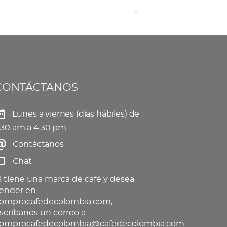
tiples
elegir
iantes.
en
s
la
ciones
página
de
CONTÁCTANOS
eden
producto
gir
Lunes a viernes (días hábiles) de
:30 am a 4:30 pm
Contáctanos
gina
Chat
oducto
i tiene una marca de café y desea
ender en
omprocafedecolombia.com,
scríbanos un correo a
omprocafedecolombia@cafedecolombia.com