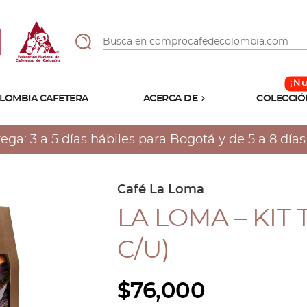
LOMBIA CAFETERA
ACERCA DE
COLECCIÓ
Sabores
Tostiones
a: 3 a 5 días hábiles para Bogotá y de 5 a 8 días h
Preparación
Molienda
Atributos
Café La Loma
LA LOMA – KIT 
C/U)
$
76,000