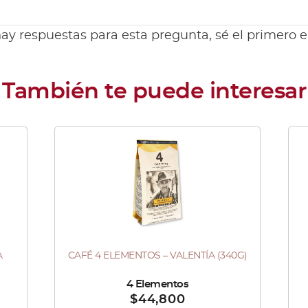
ay respuestas para esta pregunta, sé el primero 
Este
producto
tiene
múltiples
variantes.
Las
A
CAFÉ 4 ELEMENTOS – VALENTÍA (340G)
Este
opciones
Es
producto
se
pr
Vendido por :
4 Elementos
Vend
$
44,800
tiene
pueden
tie