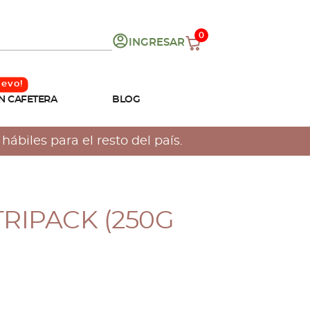
0
INGRESAR
N CAFETERA
BLOG
ábiles para el resto del país.
TRIPACK (250G