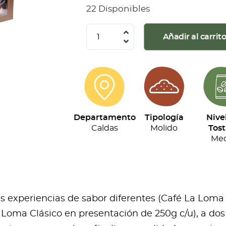
22 Disponibles
La
Añadir al carrit
Loma
-
Kit
Tripack
(250g
Departamento
Tipología
Nive
c/u)
Caldas
Molido
Tost
cantidad
Med
res experiencias de sabor diferentes (Café La Loma
Loma Clásico en presentación de 250g c/u), a dos 