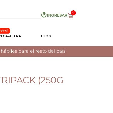
0
INGRESAR
N CAFETERA
BLOG
ábiles para el resto del país.
TRIPACK (250G