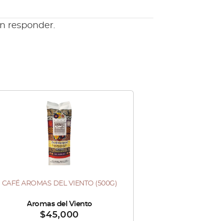
en responder.
Este
producto
tiene
múltiples
variantes.
Las
CAFÉ AROMAS DEL VIENTO (500G)
te
opciones
oducto
se
do por :
Aromas del Viento
$
45,000
ne
pueden