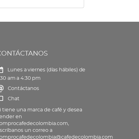
tiples
elegir
iantes.
en
s
la
ciones
página
de
CONTÁCTANOS
eden
producto
gir
Lunes a viernes (días hábiles) de
:30 am a 4:30 pm
Contáctanos
gina
Chat
oducto
i tiene una marca de café y desea
ender en
omprocafedecolombia.com,
scríbanos un correo a
omprocafedecolombia@cafedecolombia.com