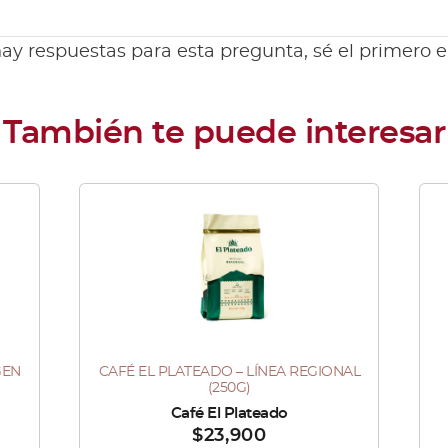
ay respuestas para esta pregunta, sé el primero 
Este
producto
tiene
múltiples
variantes.
Las
GEN
CAFÉ EL PLATEADO – LÍNEA REGIONAL
Este
opciones
Es
(250G)
producto
se
pr
Vendido por :
Café El Plateado
Vendi
$
23,900
tiene
pueden
tie