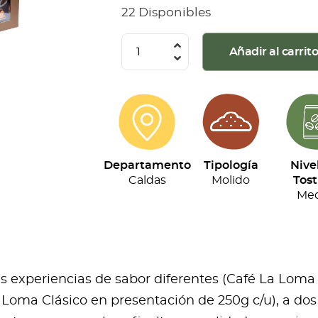
22 Disponibles
La
Añadir al carrit
Loma
-
Kit
Tripack
(250g
Departamento
Tipología
Nive
c/u)
Caldas
Molido
Tost
cantidad
Med
res experiencias de sabor diferentes (Café La Loma
Loma Clásico en presentación de 250g c/u), a dos 