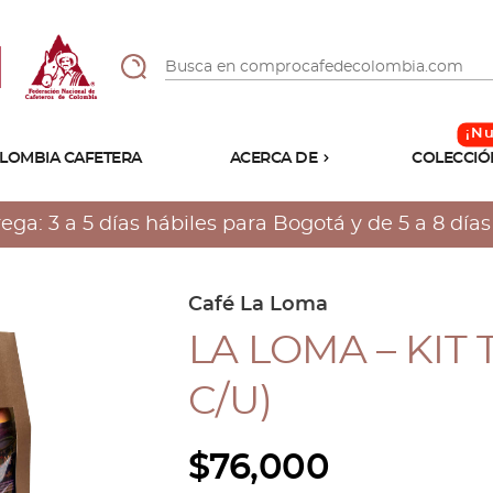
LOMBIA CAFETERA
ACERCA DE
COLECCIÓ
Sabores
Tostiones
a: 3 a 5 días hábiles para Bogotá y de 5 a 8 días h
Preparación
Molienda
Atributos
Café La Loma
LA LOMA – KIT 
C/U)
$
76,000