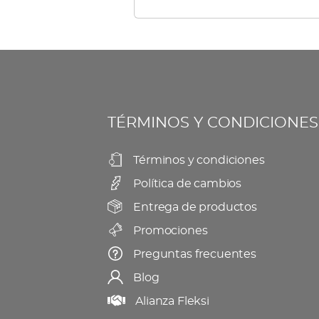
múltiples
elegir
variantes.
en
Las
la
opciones
página
se
de
TÉRMINOS Y CONDICIONES
pueden
producto
elegir
Términos y condiciones
en
Política de cambios
la
página
Entrega de productos
de
Promociones
producto
Preguntas frecuentes
Blog
Alianza Fleksi