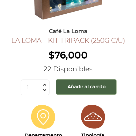
COLECCIÓN CAFETERA
BLOG
Café La Loma
LA LOMA – KIT TRIPACK (250G C/U)
INGRESAR
$
76,000
Inicia Sesión
Regístrate
22 Disponibles
Mi cuenta
Cerrar Sesión
La
Añadir al carrito
Loma
-
Kit
Tripack
(250g
c/u)
Departamento
Tipología