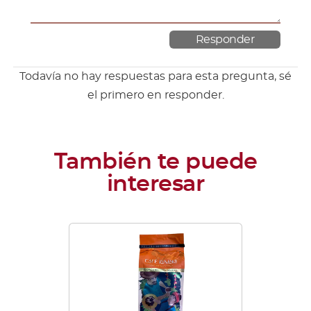
Todavía no hay respuestas para esta pregunta, sé
el primero en responder.
Este
producto
tiene
múltiples
variantes.