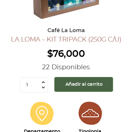
COLECCIÓN CAFETERA
BLOG
Café La Loma
LA LOMA – KIT TRIPACK (250G C/U)
INGRESAR
$
76,000
Inicia Sesión
Regístrate
22 Disponibles
Mi cuenta
Cerrar Sesión
La
Añadir al carrito
Loma
-
Kit
Tripack
(250g
c/u)
Departamento
Tipología