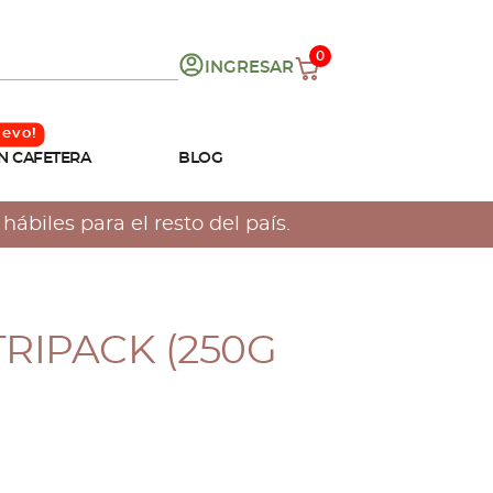
0
INGRESAR
N CAFETERA
BLOG
ábiles para el resto del país.
TRIPACK (250G