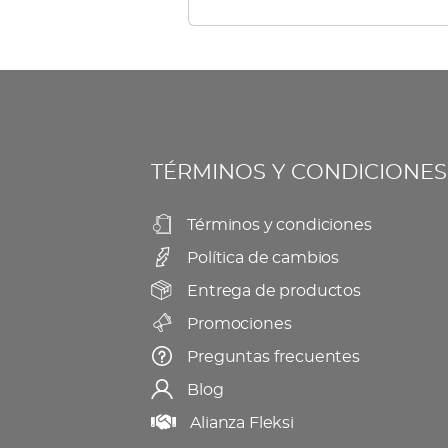
múltiples
elegir
variantes.
en
Las
la
opciones
página
se
de
TÉRMINOS Y CONDICIONES
pueden
producto
elegir
Términos y condiciones
en
Política de cambios
la
página
Entrega de productos
de
Promociones
producto
Preguntas frecuentes
Blog
Alianza Fleksi