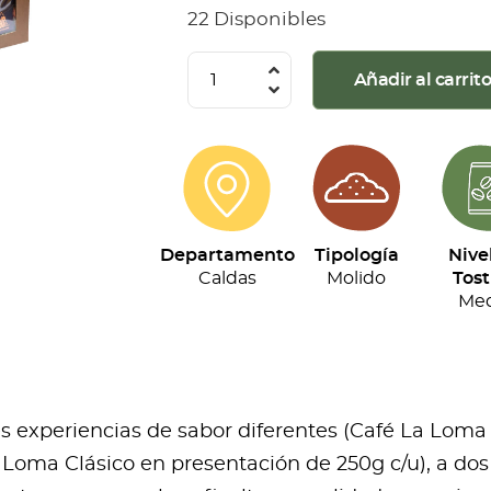
22 Disponibles
La
Añadir al carrit
Loma
-
Kit
Tripack
(250g
Departamento
Tipología
Nive
c/u)
Caldas
Molido
Tost
cantidad
Med
res experiencias de sabor diferentes (Café La Loma
Loma Clásico en presentación de 250g c/u), a dos 