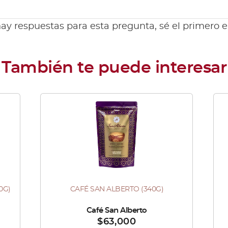
ay respuestas para esta pregunta, sé el primero 
Este
producto
tiene
múltiples
variantes.
Las
0G)
CAFÉ SAN ALBERTO (340G)
Este
opciones
Es
producto
se
pr
Vendido por :
Café San Alberto
Ve
$
63,000
tiene
pueden
tie