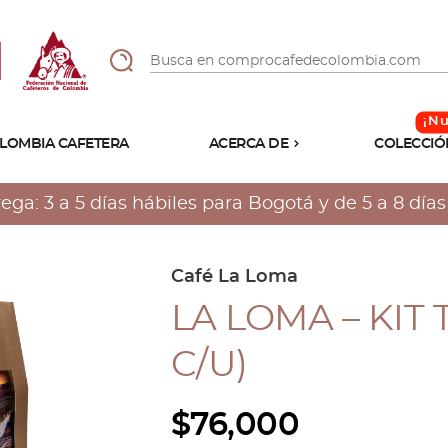
LOMBIA CAFETERA
ACERCA DE
COLECCIÓ
Sabores
Tostiones
a: 3 a 5 días hábiles para Bogotá y de 5 a 8 días h
Preparación
Molienda
Atributos
Café La Loma
LA LOMA – KIT 
C/U)
$
76,000