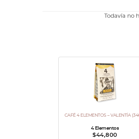
Todavía no h
Este
producto
tiene
múltiples
variantes.
Las
CAFÉ 4 ELEMENTOS – VALENTÍA (34
Este
opciones
producto
se
Vendido por :
4 Elementos
$
44,800
tiene
pueden