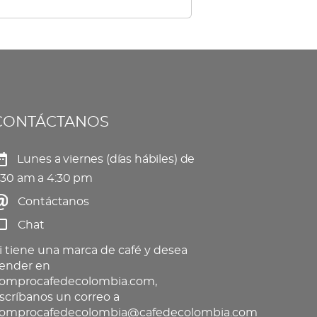
tiples
elegir
iantes.
en
s
la
ciones
página
de
CONTÁCTANOS
eden
producto
gir
Lunes a viernes (días hábiles) de
:30 am a 4:30 pm
Contáctanos
gina
Chat
oducto
i tiene una marca de café y desea
ender en
omprocafedecolombia.com,
scríbanos un correo a
omprocafedecolombia@cafedecolombia.com