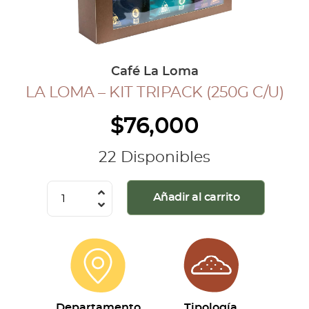
COLECCIÓN CAFETERA
BLOG
Café La Loma
LA LOMA – KIT TRIPACK (250G C/U)
INGRESAR
$
76,000
Inicia Sesión
Regístrate
22 Disponibles
Mi cuenta
Cerrar Sesión
La
Añadir al carrito
Loma
-
Kit
Tripack
(250g
c/u)
Departamento
Tipología