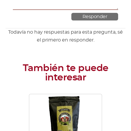
Todavía no hay respuestas para esta pregunta, sé
el primero en responder.
Este
producto
tiene
múltiples
variantes.