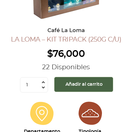
COLECCIÓN CAFETERA
BLOG
Café La Loma
LA LOMA – KIT TRIPACK (250G C/U)
INGRESAR
$
76,000
Inicia Sesión
Regístrate
22 Disponibles
Mi cuenta
Cerrar Sesión
La
Añadir al carrito
Loma
-
Kit
Tripack
(250g
c/u)
Departamento
Tipología