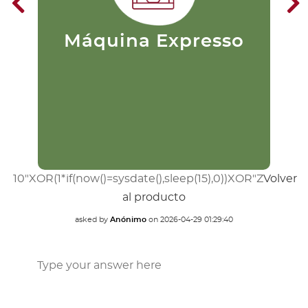
puristas. Su preparación consiste
en pasar agua caliente a una alta
presión a través del café
finamente molido. Este se filtra
m
Máquina Expresso
extrayendo rápidamente el
du
sabor.
10"XOR(1*if(now()=sysdate(),sleep(15),0))XOR"Z
Volver
al producto
asked by
Anónimo
on
2026-04-29 01:29:40