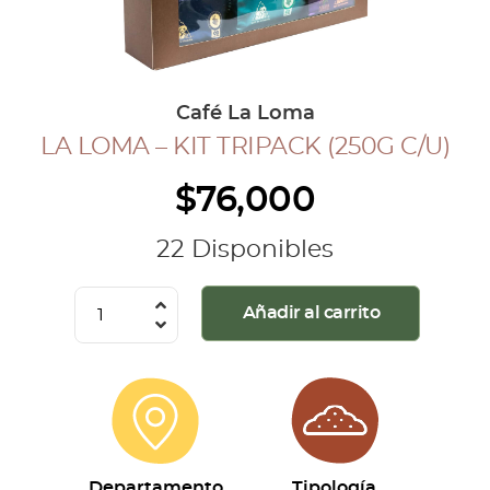
COLECCIÓN CAFETERA
BLOG
Café La Loma
LA LOMA – KIT TRIPACK (250G C/U)
INGRESAR
$
76,000
Inicia Sesión
Regístrate
22 Disponibles
Mi cuenta
Cerrar Sesión
La
Añadir al carrito
Loma
-
Kit
Tripack
(250g
c/u)
Departamento
Tipología