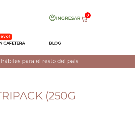
0
INGRESAR
N CAFETERA
BLOG
ábiles para el resto del país.
TRIPACK (250G