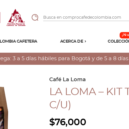
LOMBIA CAFETERA
ACERCA DE
COLECCIÓ
Sabores
Tostiones
a: 3 a 5 días hábiles para Bogotá y de 5 a 8 días h
Preparación
Molienda
Atributos
Café La Loma
LA LOMA – KIT 
C/U)
$
76,000