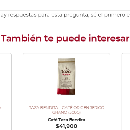
ay respuestas para esta pregunta, sé el primero 
A
TAZA BENDITA – CAFÉ ORIGEN JERICÓ
Es
GRANO (500G)
pr
Vendido por :
Café Taza Bendita
Ve
$
41,900
tie