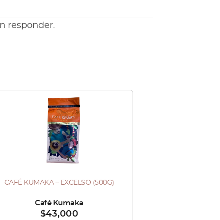
en responder.
Este
producto
tiene
múltiples
variantes.
Las
CAFÉ KUMAKA – EXCELSO (500G)
te
opciones
oducto
se
ndido por :
Café Kumaka
$
43,000
ne
pueden