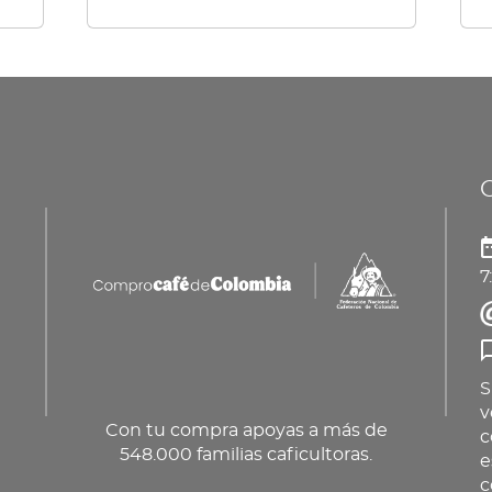
múl
var
La
op
se
pu
ele
en
7
la
pá
de
pr
S
v
Con tu compra apoyas a más de
c
548.000 familias caficultoras.
e
c