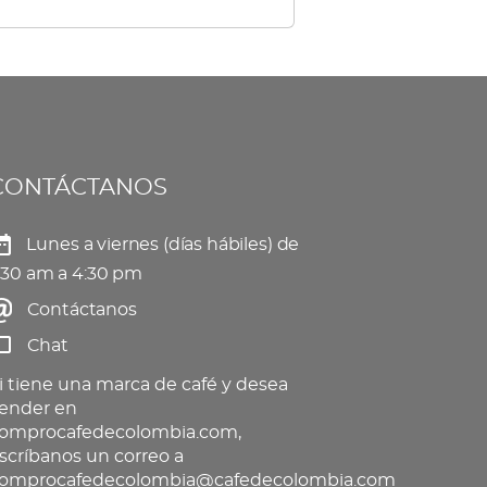
tiples
elegir
iantes.
en
s
la
ciones
página
de
CONTÁCTANOS
eden
producto
gir
Lunes a viernes (días hábiles) de
:30 am a 4:30 pm
Contáctanos
gina
Chat
oducto
i tiene una marca de café y desea
ender en
omprocafedecolombia.com,
scríbanos un correo a
omprocafedecolombia@cafedecolombia.com