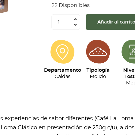
22 Disponibles
La
Añadir al carrit
Loma
-
Kit
Tripack
(250g
Departamento
Tipología
Nive
c/u)
Caldas
Molido
Tost
cantidad
Med
res experiencias de sabor diferentes (Café La Loma
Loma Clásico en presentación de 250g c/u), a dos 