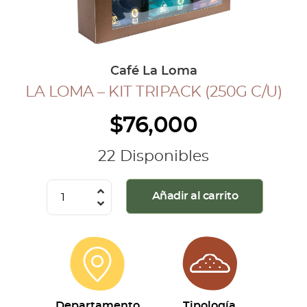
COLECCIÓN CAFETERA
BLOG
Café La Loma
LA LOMA – KIT TRIPACK (250G C/U)
INGRESAR
$
76,000
Inicia Sesión
Regístrate
22 Disponibles
Mi cuenta
Cerrar Sesión
La
Añadir al carrito
Loma
-
Kit
Tripack
(250g
c/u)
Departamento
Tipología