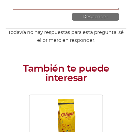
Todavía no hay respuestas para esta pregunta, sé
el primero en responder.
Este
producto
tiene
múltiples
variantes.