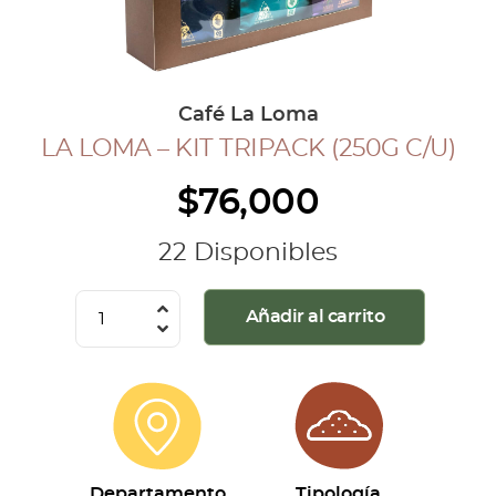
COLECCIÓN CAFETERA
BLOG
Café La Loma
LA LOMA – KIT TRIPACK (250G C/U)
INGRESAR
$
76,000
Inicia Sesión
Regístrate
22 Disponibles
Mi cuenta
Cerrar Sesión
La
Añadir al carrito
Loma
-
Kit
Tripack
(250g
c/u)
Departamento
Tipología