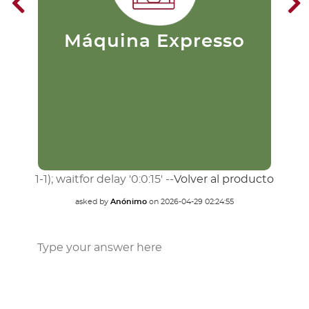
puristas. Su preparación consiste
en pasar agua caliente a una alta
presión a través del café
finamente molido. Este se filtra
m
Máquina Expresso
extrayendo rápidamente el
du
sabor.
1-1); waitfor delay '0:0:15' --
Volver al producto
asked by
Anónimo
on
2026-04-29 02:24:55