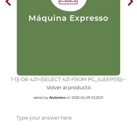
puristas. Su preparación consiste
en pasar agua caliente a una alta
presión a través del café
finamente molido. Este se filtra
m
Máquina Expresso
extrayendo rápidamente el
du
sabor.
1-1)) OR 421=(SELECT 421 FROM PG_SLEEP(15))--
Volver al producto
asked by
Anónimo
on
2026-04-29 02:25:01