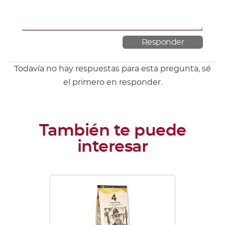
Todavía no hay respuestas para esta pregunta, sé
el primero en responder.
Este
producto
tiene
múltiples