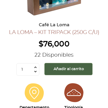
COLECCIÓN CAFETERA
BLOG
Café La Loma
LA LOMA – KIT TRIPACK (250G C/U)
INGRESAR
$
76,000
Inicia Sesión
Regístrate
22 Disponibles
Mi cuenta
Cerrar Sesión
La
Añadir al carrito
Loma
-
Kit
Tripack
(250g
c/u)
Departamento
Tipología