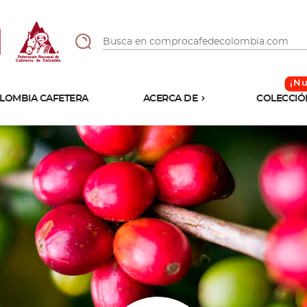
LOMBIA CAFETERA
ACERCA DE
COLECCIÓ
Sabores
Tostiones
Preparación
Molienda
Atributos