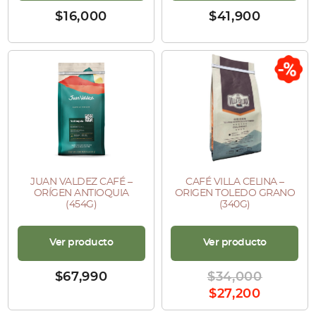
$
16,000
$
41,900
sale
JUAN VALDEZ CAFÉ –
CAFÉ VILLA CELINA –
ORÍGEN ANTIOQUIA
ORIGEN TOLEDO GRANO
(454G)
(340G)
Ver producto
Ver producto
$
67,990
$
34,000
$
27,200