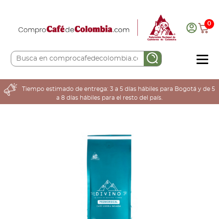
0
COMPRA AQUÍ
Tiempo estimado de entrega: 3 a 5 días hábiles para Bogotá y de 5
a 8 días hábiles para el resto del país.
COLOMBIA CAFETERA
ACERCA DE
Sabores
Tostiones
Preparación
Molienda
Atributos