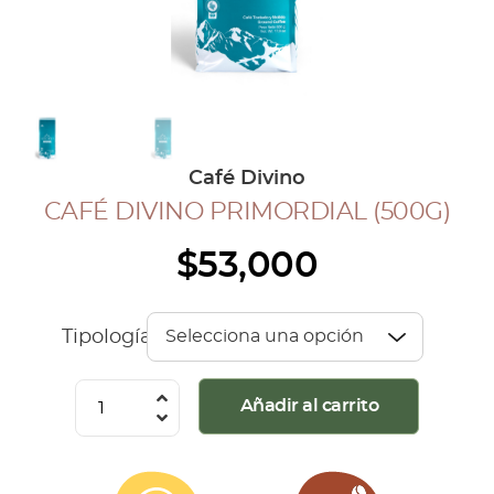
COLECCIÓN CAFETERA
BLOG
INGRESAR
Café Divino
Inicia Sesión
CAFÉ DIVINO PRIMORDIAL (500G)
Regístrate
$
53,000
Mi cuenta
Cerrar Sesión
Tipología
Café
Añadir al carrito
Divino
Primordial
(500G)