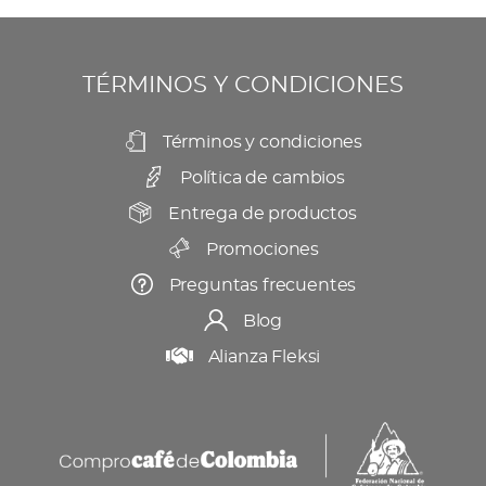
se
producto
pueden
elegir
TÉRMINOS Y CONDICIONES
en
la
Términos y condiciones
página
Política de cambios
de
producto
Entrega de productos
Promociones
Preguntas frecuentes
Blog
Alianza Fleksi