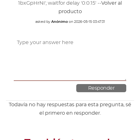
1bxGpHrNi'; waitfor delay '0:0:15' --
Volver al
producto
asked by
Anónimo
on
2026-05-15 03:47:31
Todavía no hay respuestas para esta pregunta, sé
el primero en responder.