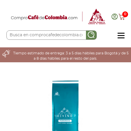
0
COMPRA AQUÍ
Tiempo estimado de entrega: 3 a 5 días hábiles para Bogotá y de 5
a 8 días hábiles para el resto del país.
COLOMBIA CAFETERA
ACERCA DE
Sabores
Tostiones
Preparación
Molienda
Atributos