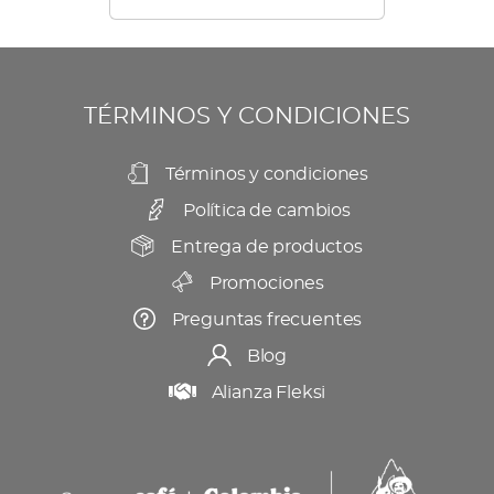
opciones
de
se
producto
pueden
elegir
TÉRMINOS Y CONDICIONES
en
la
Términos y condiciones
página
Política de cambios
de
producto
Entrega de productos
Promociones
Preguntas frecuentes
Blog
Alianza Fleksi