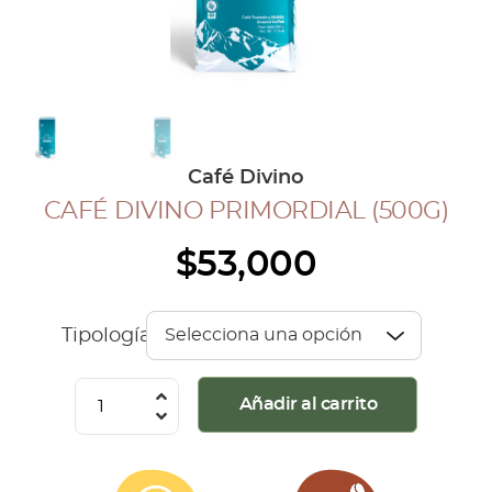
COLECCIÓN CAFETERA
BLOG
INGRESAR
Café Divino
Inicia Sesión
CAFÉ DIVINO PRIMORDIAL (500G)
Regístrate
$
53,000
Mi cuenta
Cerrar Sesión
Tipología
Café
Añadir al carrito
Divino
Primordial
(500G)