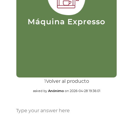
razón es ideal para los más
p
puristas. Su preparación consiste
c
en pasar agua caliente a una alta
d
presión a través del café
finamente molido. Este se filtra
Máquina Expresso
extrayendo rápidamente el
sabor.
1
Volver al producto
asked by
Anónimo
on
2026-04-28 19:36:01