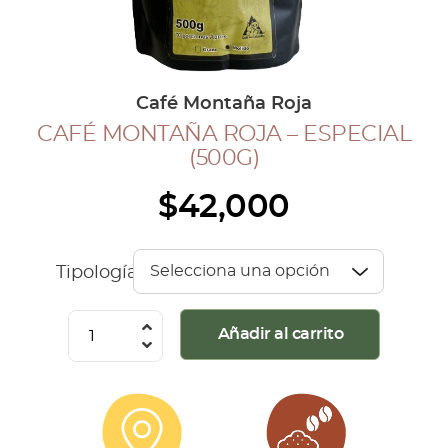
COLECCIÓN CAFETERA
BLOG
Café Montaña Roja
CAFÉ MONTAÑA ROJA – ESPECIAL
INGRESAR
(500G)
Inicia Sesión
$
42,000
Regístrate
Mi cuenta
Cerrar Sesión
Tipología
Café
Añadir al carrito
Montaña
Roja
-
Especial