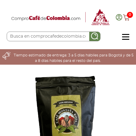
0
COMPRA AQUÍ
Tiempo estimado de entrega: 3 a 5 días hábiles para Bogotá y de 5
a 8 días hábiles para el resto del país.
COLOMBIA CAFETERA
ACERCA DE
Sabores
Tostiones
Preparación
Molienda
Atributos