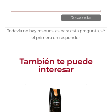
Todavía no hay respuestas para esta pregunta, sé
el primero en responder.
Este
producto
tiene
múltiples