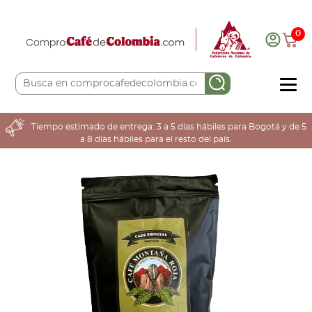
0
COMPRA AQUÍ
Tiempo estimado de entrega: 3 a 5 días hábiles para Bogotá y de 5
a 8 días hábiles para el resto del país.
COLOMBIA CAFETERA
ACERCA DE
Sabores
Tostiones
Preparación
Molienda
Atributos