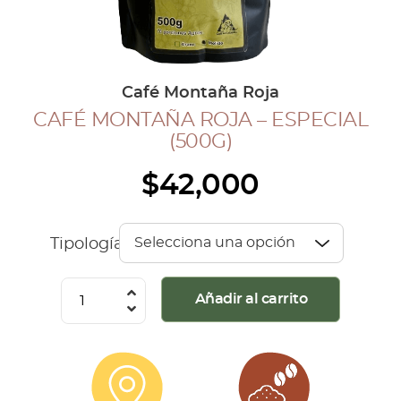
COLECCIÓN CAFETERA
BLOG
Café Montaña Roja
CAFÉ MONTAÑA ROJA – ESPECIAL
INGRESAR
(500G)
Inicia Sesión
$
42,000
Regístrate
Mi cuenta
Cerrar Sesión
Tipología
Café
Añadir al carrito
Montaña
Roja
-
Especial