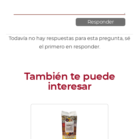
Todavía no hay respuestas para esta pregunta, sé
el primero en responder.
Este
producto
tiene
múltiples