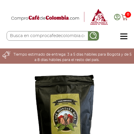
0
COMPRA AQUÍ
Tiempo estimado de entrega: 3 a 5 días hábiles para Bogotá y de 5
a 8 días hábiles para el resto del país.
COLOMBIA CAFETERA
ACERCA DE
Sabores
Tostiones
Preparación
Molienda
Atributos