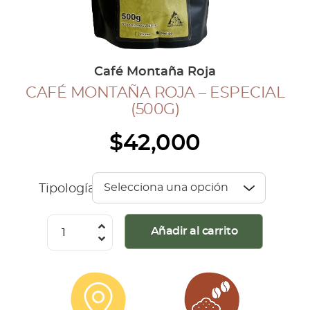
COLECCIÓN CAFETERA
BLOG
Café Montaña Roja
CAFÉ MONTAÑA ROJA – ESPECIAL
INGRESAR
(500G)
Inicia Sesión
$
42,000
Regístrate
Mi cuenta
Cerrar Sesión
Tipología
Café
Añadir al carrito
Montaña
Roja
-
Especial