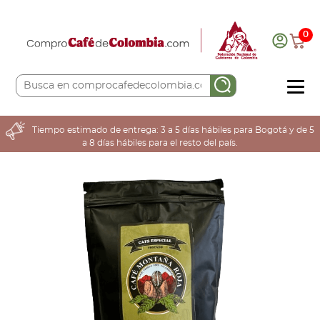
0
COMPRA AQUÍ
Tiempo estimado de entrega: 3 a 5 días hábiles para Bogotá y de 5
a 8 días hábiles para el resto del país.
COLOMBIA CAFETERA
ACERCA DE
Sabores
Tostiones
Preparación
Molienda
Atributos