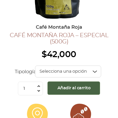
COLECCIÓN CAFETERA
BLOG
Café Montaña Roja
CAFÉ MONTAÑA ROJA – ESPECIAL
INGRESAR
(500G)
Inicia Sesión
$
42,000
Regístrate
Mi cuenta
Cerrar Sesión
Tipología
Café
Añadir al carrito
Montaña
Roja
-
Especial