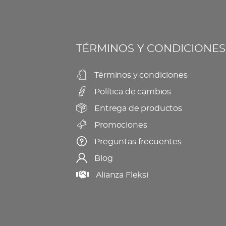
Las
la
opciones
página
se
de
TÉRMINOS Y CONDICIONES
pueden
producto
elegir
Términos y condiciones
en
Política de cambios
la
página
Entrega de productos
de
Promociones
producto
Preguntas frecuentes
Blog
Alianza Fleksi