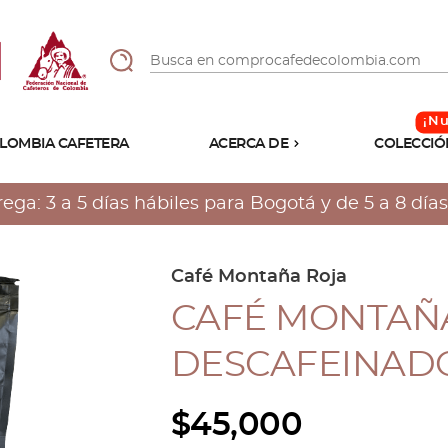
LOMBIA CAFETERA
ACERCA DE
COLECCIÓ
Sabores
Tostiones
a: 3 a 5 días hábiles para Bogotá y de 5 a 8 días 
Preparación
Molienda
Atributos
Café Montaña Roja
CAFÉ MONTAÑA
DESCAFEINADO
$
45,000