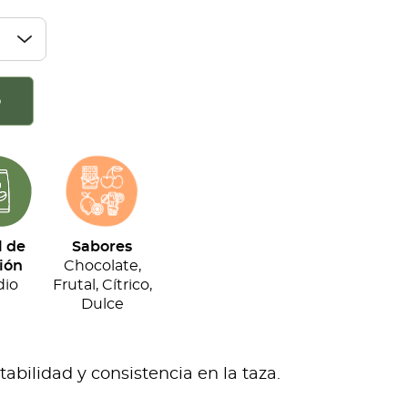
o
l de
Sabores
ión
Chocolate,
io
Frutal, Cítrico,
Dulce
bilidad y consistencia en la taza.