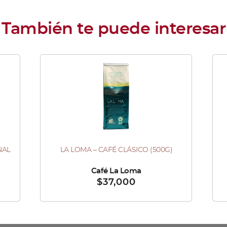
NAL
LA LOMA – CAFÉ CLÁSICO (500G)
Es
pr
Vendido por :
Café La Loma
Vend
$
37,000
tie
múl
var