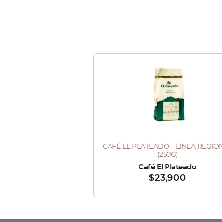
Este
producto
tiene
múltiples
variantes.
Las
CAFÉ EL PLATEADO – LÍNEA REGIO
Este
opciones
(250G)
producto
se
Vendido por :
Café El Plateado
$
23,900
tiene
pueden
múltiples
elegir
variantes.
en