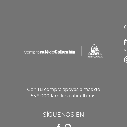
La
op
se
pu
ele
en
y
la
pá
de
pr
Con tu compra apoyas a más de
548.000 familias caficultoras.
SÍGUENOS EN