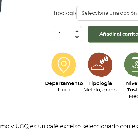
Tipología
Café
Añadir al carrit
Montaña
Roja
-
Descafeinado
(500g)
Departamento
Tipología
Nive
cantidad
Huila
Molido, grano
Tost
Med
o y UGQ es un café excelso seleccionado con esta