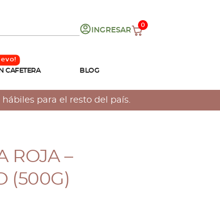
0
INGRESAR
N CAFETERA
BLOG
hábiles para el resto del país.
 ROJA –
 (500G)