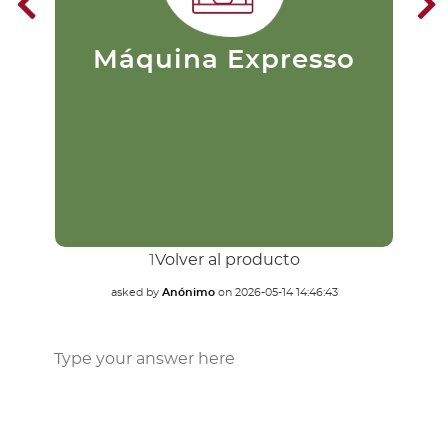
puristas. Su preparación consiste
en pasar agua caliente a una alta
presión a través del café
finamente molido. Este se filtra
m
Máquina Expresso
extrayendo rápidamente el
du
sabor.
1
Volver al producto
asked by
Anónimo
on
2026-05-14 14:46:43