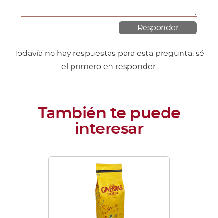
Todavía no hay respuestas para esta pregunta, sé
el primero en responder.
Este
producto
tiene
múltiples
variantes.