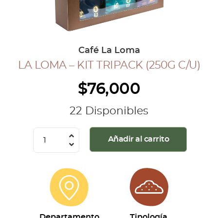
COLECCIÓN CAFETERA
BLOG
Café La Loma
LA LOMA – KIT TRIPACK (250G C/U)
INGRESAR
$
76,000
Inicia Sesión
Regístrate
22 Disponibles
Mi cuenta
Cerrar Sesión
La
Añadir al carrito
Loma
-
Kit
Tripack
(250g
c/u)
Departamento
Tipología