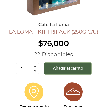
COLECCIÓN CAFETERA
BLOG
Café La Loma
LA LOMA – KIT TRIPACK (250G C/U)
INGRESAR
$
76,000
Inicia Sesión
Regístrate
22 Disponibles
Mi cuenta
Cerrar Sesión
La
Añadir al carrito
Loma
-
Kit
Tripack
(250g
c/u)
Departamento
Tipología