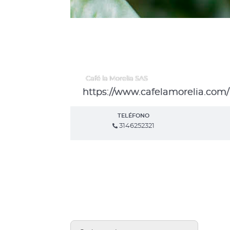
Café la Morelia SAS
https://www.cafelamorelia.com/
TELÉFONO
3146252321
cafe colombiano,
Tienda de cafe online