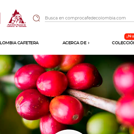
LOMBIA CAFETERA
ACERCA DE
COLECCIÓ
Sabores
Tostiones
Preparación
Molienda
Atributos