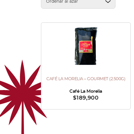
Este
producto
tiene
múltiples
variantes.
Las
CAFÉ LA MORELIA – GOURMET (2.500G)
Este
opciones
producto
se
Vendido por :
Café La Morelia
$
189,900
tiene
pueden
múltiples
elegir
variantes.
en
Las
la