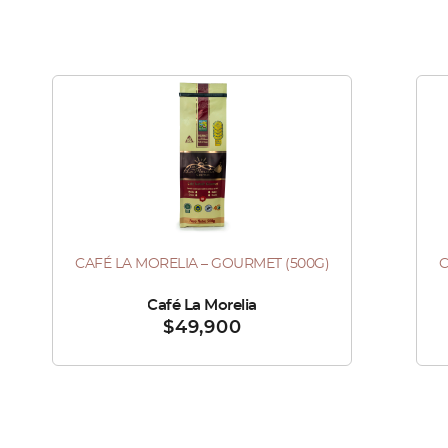
Este
producto
tiene
múltiples
variantes.
Las
CAFÉ LA MORELIA – GOURMET (500G)
C
Este
opciones
Est
producto
se
pro
Vendido por :
Café La Morelia
Ven
$
49,900
tiene
pueden
tie
múltiples
elegir
múl
variantes.
en
var
Las
la
Las