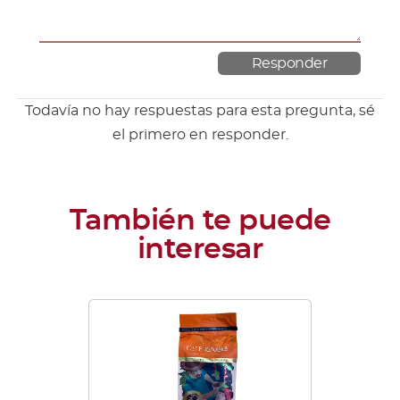
Todavía no hay respuestas para esta pregunta, sé
el primero en responder.
Este
producto
tiene
múltiples