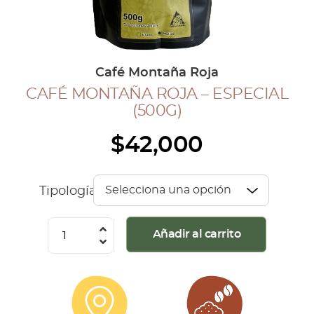
COLECCIÓN CAFETERA
BLOG
Café Montaña Roja
CAFÉ MONTAÑA ROJA – ESPECIAL
INGRESAR
(500G)
Inicia Sesión
$
42,000
Regístrate
Mi cuenta
Cerrar Sesión
Tipología
Café
Añadir al carrito
Montaña
Roja
-
Especial