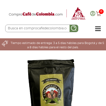
0
COMPRA AQUÍ
Tiempo estimado de entrega: 3 a 5 días hábiles para Bogotá y de 5
a 8 días hábiles para el resto del país.
COLOMBIA CAFETERA
ACERCA DE
Sabores
Tostiones
Preparación
Molienda
Atributos