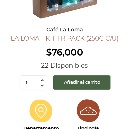
COLECCIÓN CAFETERA
BLOG
Café La Loma
LA LOMA – KIT TRIPACK (250G C/U)
INGRESAR
$
76,000
Inicia Sesión
Regístrate
22 Disponibles
Mi cuenta
Cerrar Sesión
La
Añadir al carrito
Loma
-
Kit
Tripack
(250g
c/u)
Departamento
Tipología